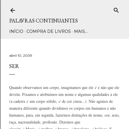
Pular para o conteúdo principal
PALAVRAS CONTINUANTES
INÍCIO
COMPRA DE LIVROS
MAIS…
abril 10, 2009
SER
Quando observamos um corpo, imaginamos que ele
é
e não que ele
devém. Fixamos e atribuímos um nome e algumas qualidades a ele
(a cadeira
é
um corpo sólido,
é
de cor cinza...). Não agimos de
maneira diferente quando dividimos os corpos em humanos e não
humanos, para, em seguida, fazermos distinções de nome, cor, sexo,
raça, nacionalidade, profissão. Dizemos que
alguém
é
Maria,
é
mulher,
é
branca,
é
brasileira,
é
bióloga. E