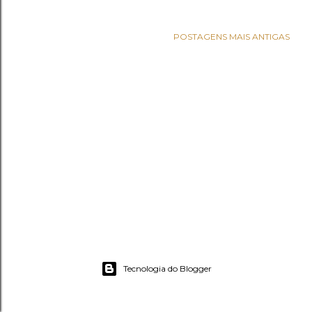
e
n
POSTAGENS MAIS ANTIGAS
s
Tecnologia do Blogger