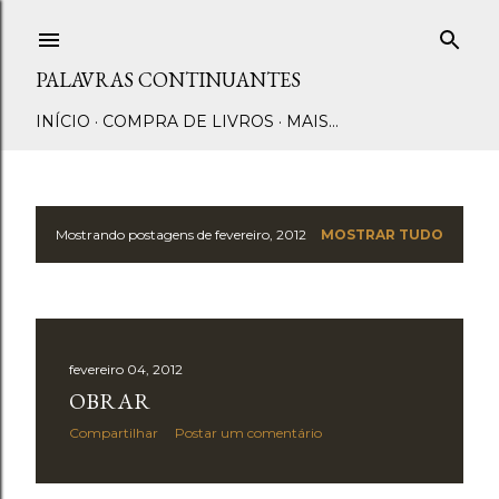
Pular para o conteúdo principal
PALAVRAS CONTINUANTES
INÍCIO
COMPRA DE LIVROS
MAIS…
Mostrando postagens de fevereiro, 2012
MOSTRAR TUDO
P
o
s
fevereiro 04, 2012
t
OBRAR
a
Compartilhar
Postar um comentário
g